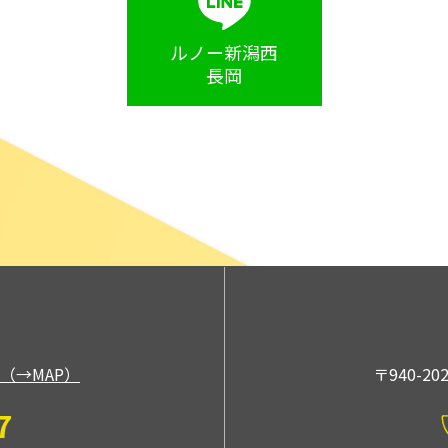
ルノー新潟西
長岡
（→MAP）
〒940-2
7