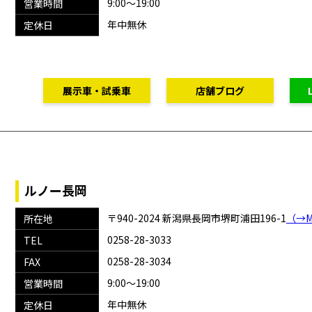
9:00～19:00
営業時間
年中無休
定休日
展示車・試乗車
店舗ブログ
ルノー長岡
〒940-2024 新潟県長岡市堺町浦田196-1
（→M
所在地
0258-28-3033
TEL
0258-28-3034
FAX
9:00～19:00
営業時間
年中無休
定休日