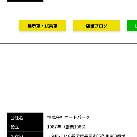
展示車・試乗車
店舗ブログ
株式会社オートパーク
会社名
1987年（創業1983）
設立
〒940-1146 新潟県長岡市下条町803番地
所在地